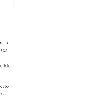
o
. La
esos
oficio
 esto
n a