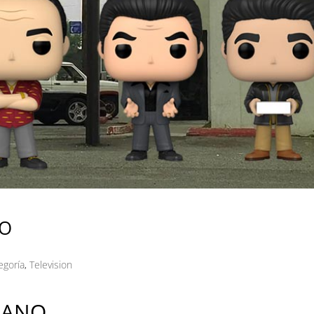
NO
egoría
,
Television
RANO