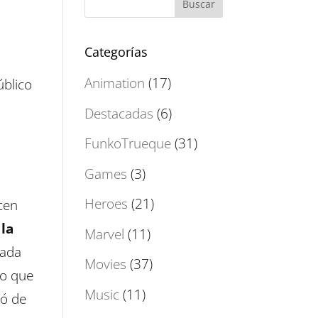
s
Categorías
Animation
(17)
úblico
Destacadas
(6)
FunkoTrueque
(31)
Games
(3)
Heroes
(21)
cen
la
Marvel
(11)
rada
Movies
(37)
lo que
Music
(11)
ió de