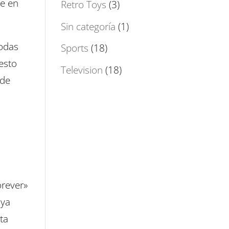
ce en
Retro Toys
(3)
Sin categoría
(1)
todas
Sports
(18)
esto
Television
(18)
 de
orever»
aya
nta