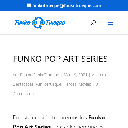
funkotrueque@funkotrueque.com
FUNKO POP ART SERIES
por
Equipo FunkoTrueque
|
Mar 19, 2021
|
Animation
,
Destacadas
,
FunkoTrueque
,
Heroes
,
Movies
|
0
Comentarios
En esta ocasión trataremos los
Funko
Pop Art Series,
una colección que es