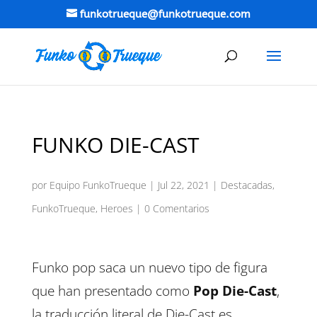
funkotrueque@funkotrueque.com
FUNKO DIE-CAST
por
Equipo FunkoTrueque
|
Jul 22, 2021
|
Destacadas
,
FunkoTrueque
,
Heroes
|
0 Comentarios
Funko pop saca un nuevo tipo de figura
que han presentado como
Pop Die-Cast
,
la traducción literal de Die-Cast es